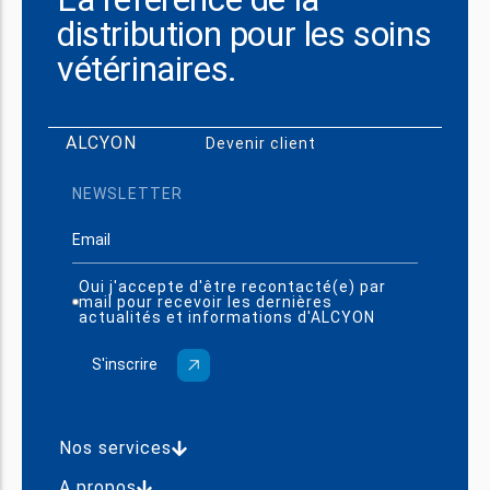
Nos
NOTRE BLOG
distribution pour les soins
voir plus
Actualités
NOTRE BLOG
Engagements
voir plus
Actualités
vétérinaires.
éco-
responsables
ALCYON
Devenir client
NEWSLETTER
NOTRE BLOG
voir plus
Actualités
Oui j'accepte d'être recontacté(e) par
mail pour recevoir les dernières
actualités et informations d'ALCYON
Nos services
A propos