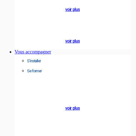
responsables
voir plus
NOTRE BLOG
Actualités
voir plus
Vous accompagner
S’installer
Se former
A PROPOS
Groupe
ALCYON
voir plus
NOTRE BLOG
Actualités