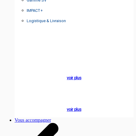
Gamme SV
IMPACT+
Logistique & Livraison
A PROPOS
Nos
Engagements
éco-
responsables
voir plus
NOTRE BLOG
Actualités
voir plus
Vous accompagner