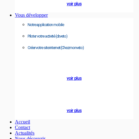
voir plus
Vous développer
Notre application mobile
Piloter votre activité (dr.veto)
Créer votre site internet (Chezmonveto)
A PROPOS
Se former
voir plus
NOTRE BLOG
Actualités
voir plus
Accueil
Contact
Actualités
Nous découvrir