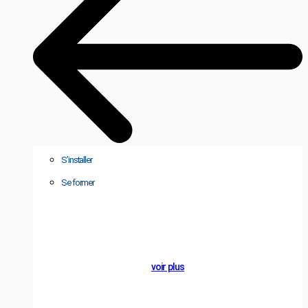
S’installer
Se former
A PROPOS
Groupe
ALCYON
voir plus
NOTRE BLOG