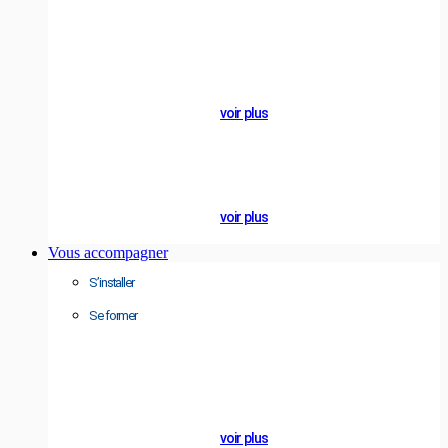
Engagements
éco-
responsables
voir plus
NOTRE BLOG
Actualités
voir plus
Vous accompagner
S’installer
Se former
A PROPOS
Groupe
ALCYON
voir plus