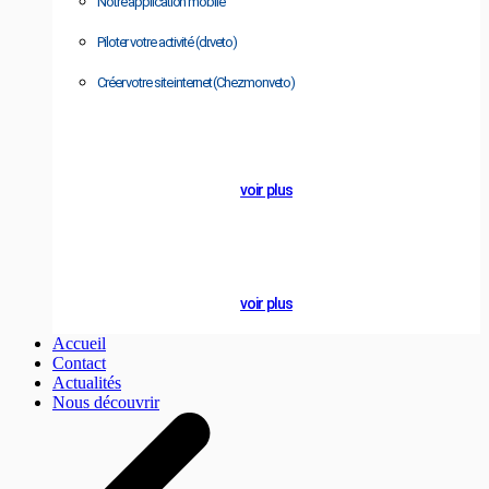
Notre application mobile
Piloter votre activité (dr.veto)
Créer votre site internet (Chezmonveto)
A PROPOS
Se former
voir plus
NOTRE BLOG
Actualités
voir plus
Accueil
Contact
Actualités
Nous découvrir